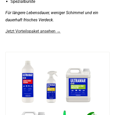
Spezialbürste
Für längere Lebensdauer, weniger Schimmel und ein
dauerhaft frisches Verdeck.
Jetzt Vorteilspaket ansehen →
Zu
roduktinformationen
pringen
Medien
1
in