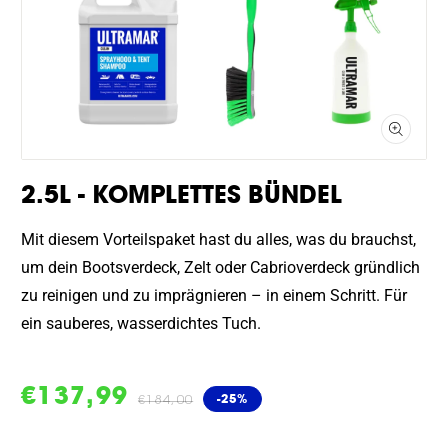
Galerieansicht
öffnen
2.5L - KOMPLETTES BÜNDEL
Mit diesem Vorteilspaket hast du alles, was du brauchst,
um dein Bootsverdeck, Zelt oder Cabrioverdeck gründlich
zu reinigen und zu imprägnieren – in einem Schritt. Für
ein sauberes, wasserdichtes Tuch.
Verkaufspreis
€137,99
Normaler
-25%
€184,00
Preis