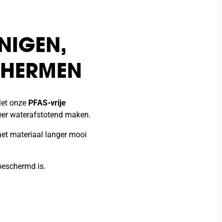
NIGEN,
CHERMEN
Met onze
PFAS-vrije
weer waterafstotend maken.
het materiaal langer mooi
 beschermd is.