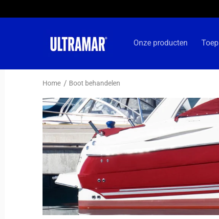
Meteen
naar de
content
Onze producten
Toep
Home
Boot behandelen