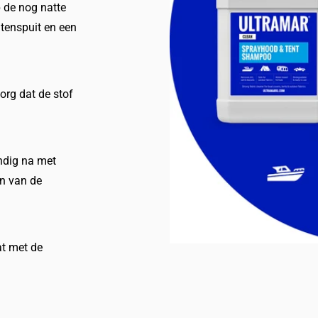
 de nog natte
ntenspuit en een
rg dat de stof
ndig na met
en van de
at met de