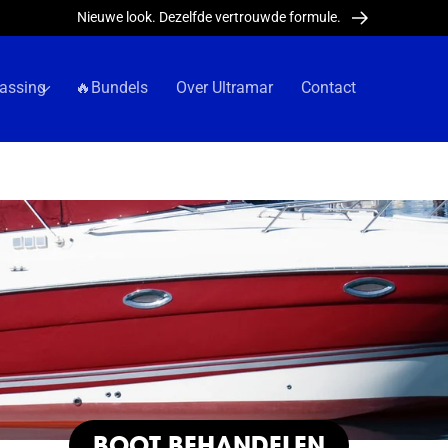
Nieuwe look. Dezelfde vertrouwde formule.
assing
🔥Bundels
Over Ultramar
Contact
COLLECTIE:
BOOT BEHANDELEN