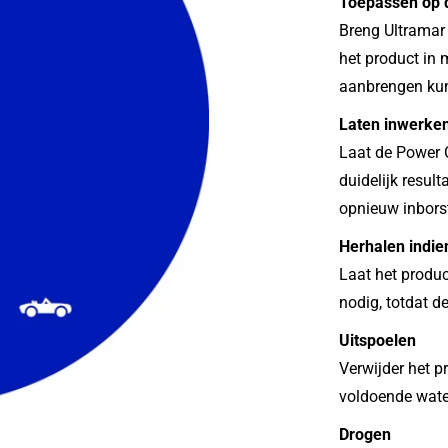
Toepassen op d
Breng Ultramar 
het product in 
aanbrengen kun 
Laten inwerke
Laat de Power C
duidelijk resul
opnieuw inbors
Herhalen indie
Laat het produc
nodig, totdat d
Uitspoelen
Verwijder het p
voldoende wate
Drogen