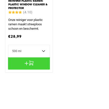
REINIGER PLASTIC RAMEN:
PLASTIC WINDOW CLEANER &
PROTECTOR
Onze reiniger voor plastic
ramen maakt streeploos
schoon en beschermt.
Normale
€28,99
prijs
Inhoud