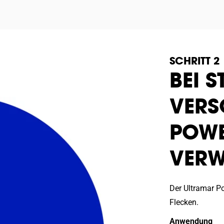
SCHRITT 2
BEI 
VER
POWE
VER
Der Ultramar P
Flecken.
Anwendung