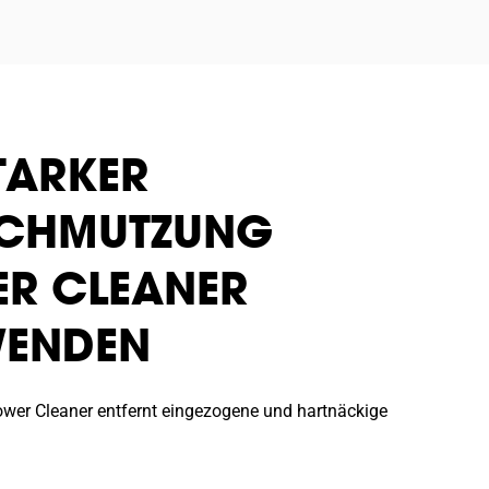
STARKER
SCHMUTZUNG
R CLEANER
WENDEN
ower Cleaner entfernt eingezogene und hartnäckige