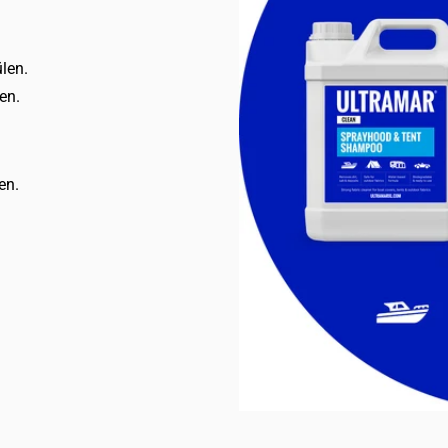
len.
en.
en.