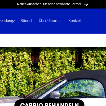
Neues Aussehen. Dieselbe bewährte Formel.
wendung
Bündel
Über Ultramar
Kontakt
KATEGORIE:
CABRIO BEHANDELN