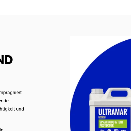
ND
imprägniert
ende
htigkeit und
in.