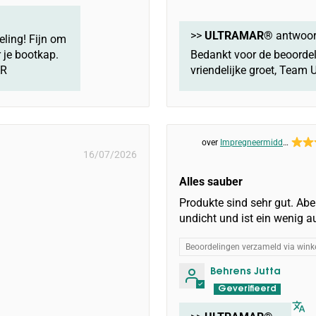
>>
ULTRAMAR®
antwoor
eling! Fijn om
 je bootkap.
Bedankt voor de beoordel
AR
vriendelijke groet, Tea
Impregneermiddel:
16/07/2026
Sprayhood & Tent Protector
Alles sauber
Produkte sind sehr gut. Aber
undicht und ist ein wenig a
Beoordelingen verzameld via winke
Behrens Jutta