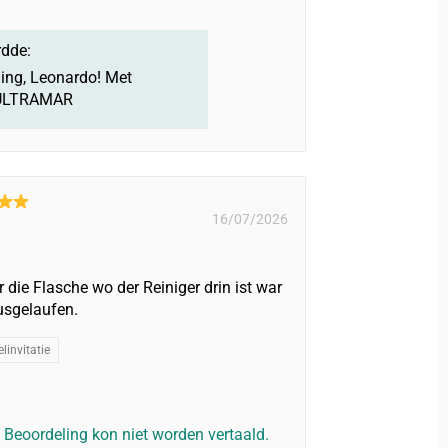
dde:
ing, Leonardo! Met
m ULTRAMAR
16/07/2026
 die Flasche wo der Reiniger drin ist war
usgelaufen.
linvitatie
Beoordeling kon niet worden vertaald.