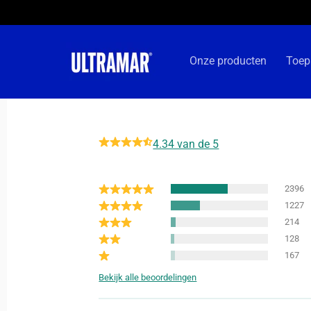
Meteen
naar de
content
Onze producten
Toep
4.34 van de 5
2396
1227
214
128
167
Bekijk alle beoordelingen