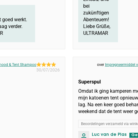
bei
zukünftigen
ct goed werkt.
Abenteuern!
aag verder.
Liebe Grüße,
AR
ULTRAMAR
ayhood & Tent Shampoo
Impregneermiddel v
30/07/2026
Superspul
Omdat ik ging kamperen me
mijn katoenen tent opnieuw 
lag. Na een keer goed behan
weekend dat de tent weer g
Beoordelingen verzameld via winke
Luc van de Plas