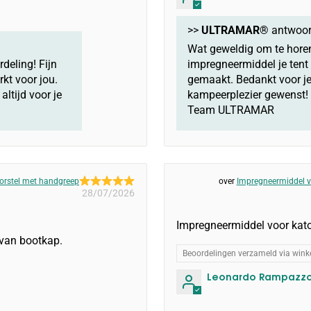
>>
ULTRAMAR®
antwoor
Wat geweldig om te horen,
deling! Fijn
impregneermiddel je tent
kt voor jou.
gemaakt. Bedankt voor je
ltijd voor je
kampeerplezier gewenst! M
Team ULTRAMAR
orstel met handgreep
Impregneermiddel v
28/07/2026
Impregneermiddel voor kato
van bootkap.
Beoordelingen verzameld via winke
Leonardo Rampazz