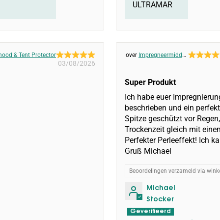
ULTRAMAR
ood & Tent Protector
Impregneermiddel:
03/08/2026
Sprayhood & Tent
Protector
Super Produkt
Ich habe euer Impregnierung
beschrieben und ein perfekte
Spitze geschützt vor Regen
Trockenzeit gleich mit ein
Perfekter Perleeffekt! Ich 
Gruß Michael
Beoordelingen verzameld via winke
Michael
Stocker