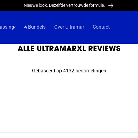
Nieuwe look. Dezelfde vertrouwde formule.
assing
🔥Bundels
Over Ultramar
Contact
ALLE ULTRAMARXL REVIEWS
Gebaseerd op 4132 beoordelingen