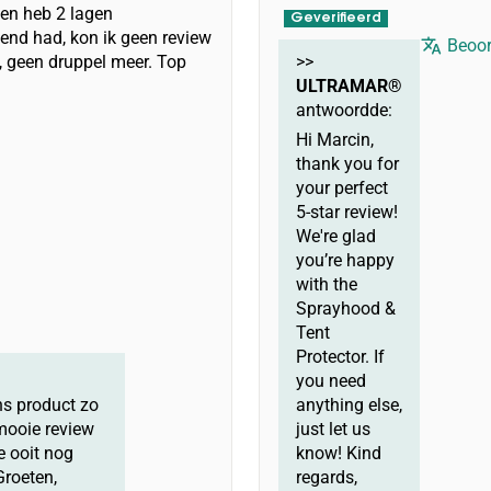
 en heb 2 lagen
end had, kon ik geen review
Beoor
, geen druppel meer. Top
>>
ULTRAMAR®
antwoordde:
Hi Marcin,
thank you for
your perfect
5-star review!
We're glad
you’re happy
with the
Sprayhood &
Tent
Protector. If
you need
ns product zo
anything else,
mooie review
just let us
e ooit nog
know! Kind
Groeten,
regards,