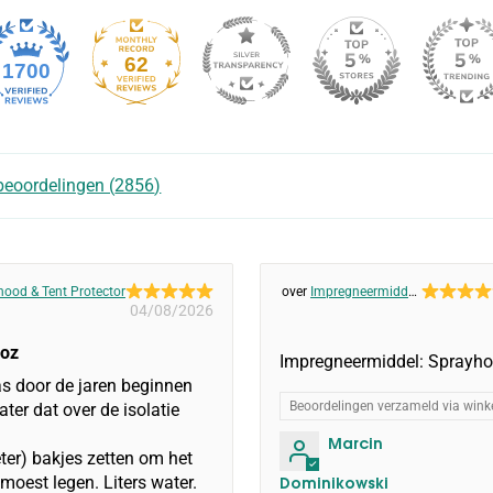
62
1700
beoordelingen (
2856
)
ood & Tent Protector
Impregneermiddel:
04/08/2026
Sprayhood & Tent
Protector
ooz
Impregneermiddel: Sprayho
as door de jaren beginnen
Beoordelingen verzameld via winke
ater dat over de isolatie
Marcin
ter) bakjes zetten om het
moest legen. Liters water.
Dominikowski