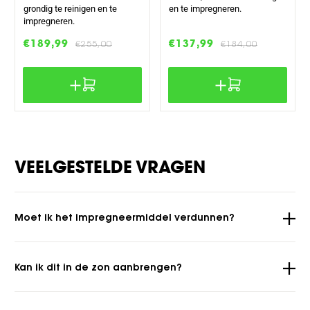
grondig te reinigen en te
en te impregneren.
impregneren.
Aanbiedingsprijs
€189,99
Normale
Aanbiedingsprijs
€137,99
Normale
€255,00
€184,00
prijs
prijs
VEELGESTELDE VRAGEN
Moet ik het impregneermiddel verdunnen?
Kan ik dit in de zon aanbrengen?