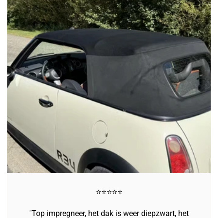
⭐️⭐️⭐️⭐️⭐️
"Top impregneer, het dak is weer diepzwart, het