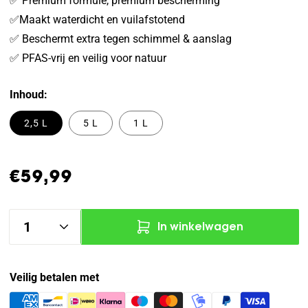
✅ Premium formule, premium bescherming
✅Maakt waterdicht en vuilafstotend
✅ Beschermt extra tegen schimmel & aanslag
✅ PFAS-vrij en veilig voor natuur
Inhoud
2,5 L
5 L
1 L
Normale
€59,99
prijs
Aantal
In winkelwagen
Veilig betalen met